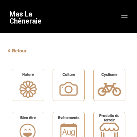
Mas La
Chêneraie
Inicio
Visión general
Equipo
Disponibilidad
Galería
Videos
Mapa
Para descubrir
▾
Estancias temáticas
Contacto
Información útil
▾
Llegada