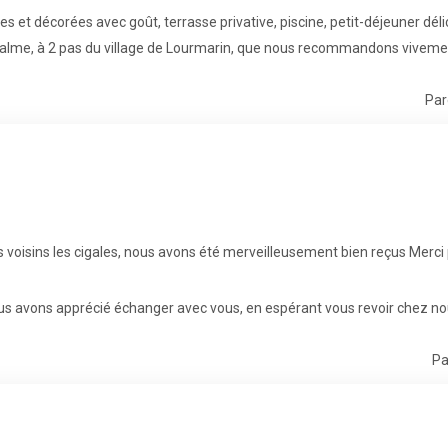
 décorées avec goût, terrasse privative, piscine, petit-déjeuner délici
calme, à 2 pas du village de Lourmarin, que nous recommandons vivemen
Par
 voisins les cigales, nous avons été merveilleusement bien reçus Merc
ous avons apprécié échanger avec vous, en espérant vous revoir chez nou
Pa