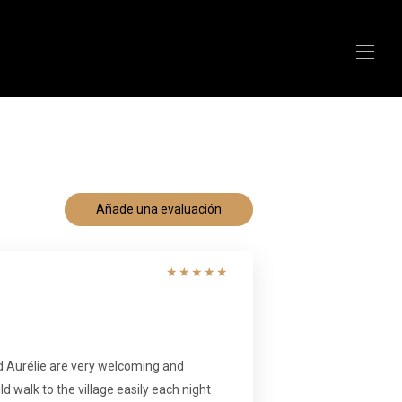
Añade una evaluación
★
★
★
★
★
d Aurélie are very welcoming and
d walk to the village easily each night