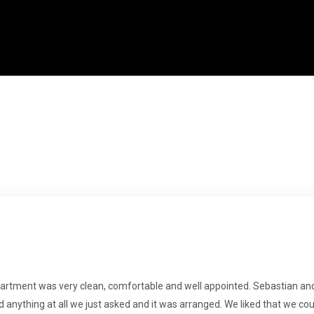
Inicio
Visión general
Equipo
Disponibilidad
Galería
Videos
Mapa
Para descubrir
▾
Estancias temáticas
Contacto
Información útil
▾
Llegada
partment was very clean, comfortable and well appointed. Sebastian an
 anything at all we just asked and it was arranged. We liked that we coul