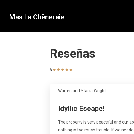
Mas La Chêneraie
Reseñas
5
★
★
★
★
★
Warren and Stacia Wright
Idyllic Escape!
The property is very peaceful and our a
nothing is too much trouble. If we needed