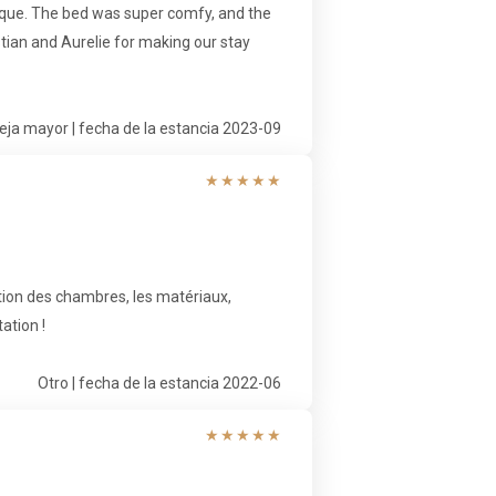
b que. The bed was super comfy, and the
tian and Aurelie for making our stay
eja mayor | fecha de la estancia 2023-09
★
★
★
★
★
ation des chambres, les matériaux,
ation !
Otro | fecha de la estancia 2022-06
★
★
★
★
★