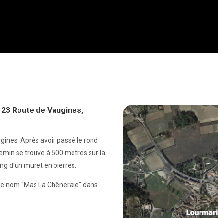
Inicio
Visión general
Equipo
Disponibilidad
: 23 Route de Vaugines,
Galería
Videos
Mapa
ugines. Après avoir passé le rond
Para descubrir
▾
hemin se trouve à 500 mètres sur la
Estancias temáticas
ong d'un muret en pierres.
Contacto
Información útil
▾
le nom "Mas La Chêneraie" dans
Llegada