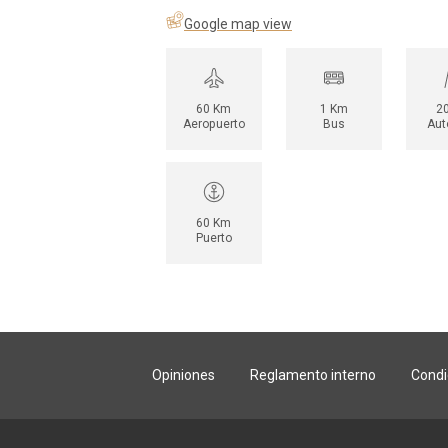
Google map view
60 Km
1 Km
2
Aeropuerto
Bus
Aut
60 Km
Puerto
Opiniones
Reglamento interno
Condi