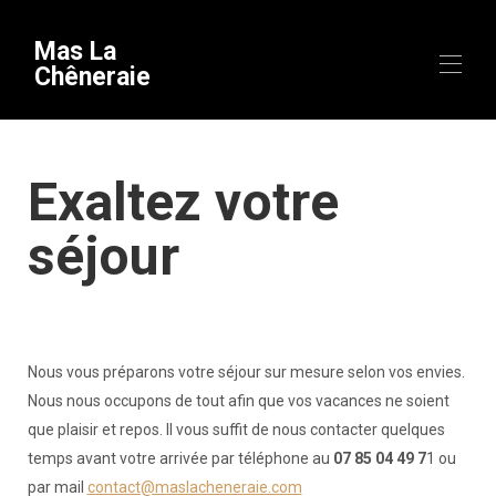
Mas La
Chêneraie
Inizio
Exaltez votre
Descrizione
attrezzatura
Disponibilità
séjour
Galleria
video
Mappa
Scoprire
▾
Soggiorni a tema
Nous vous préparons votre séjour sur mesure selon vos envies.
Contatto
Nous nous occupons de tout afin que vos vacances ne soient
Informazioni utili
▾
que plaisir et repos. Il vous suffit de nous contacter quelques
Arrivo
temps avant votre arrivée par téléphone au
07 85 04 49 7
1 ou
par mail
contact@maslacheneraie.com