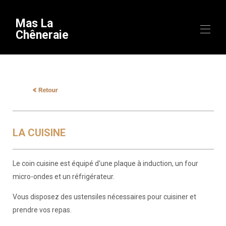
Mas La
Chêneraie
Zuhause
Übersicht
Ausrüstung
Belegungskalender
Fotos
Videos
LA CUISINE
Lage
Entdecken
▾
Themenaufenthalte
Le coin cuisine est équipé d'une plaque à induction, un four
Kontakt
micro-ondes et un réfrigérateur.
Nützliche Informationen
▾
Ankunft
Vous disposez des ustensiles nécessaires pour cuisiner et
prendre vos repas.