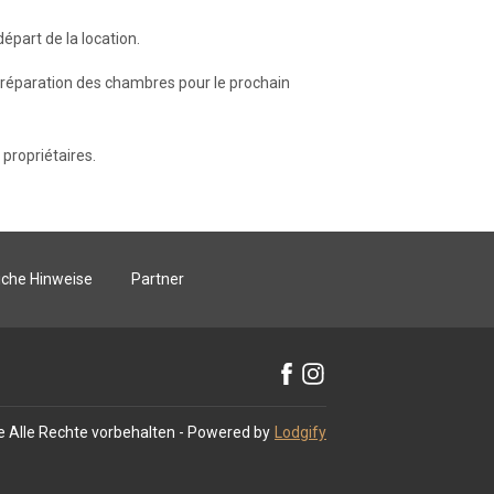
départ de la location.
a préparation des chambres pour le prochain
 propriétaires.
iche Hinweise
Partner
e
Alle Rechte vorbehalten
- Powered by
Lodgify