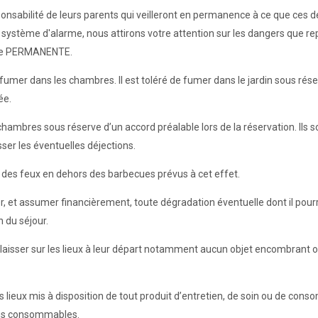
sponsabilité de leurs parents qui veilleront en permanence à ce que ces 
 système d'alarme, nous attirons votre attention sur les dangers que re
ance PERMANENTE.
s fumer dans les chambres. Il est toléré de fumer dans le jardin sous rés
ée.
chambres sous réserve d’un accord préalable lors de la réservation. Ils s
ser les éventuelles déjections.
ire des feux en dehors des barbecues prévus à cet effet.
er, et assumer financièrement, toute dégradation éventuelle dont il pourr
n du séjour.
en laisser sur les lieux à leur départ notamment aucun objet encombrant o
 les lieux mis à disposition de tout produit d’entretien, de soin ou de c
iens consommables.